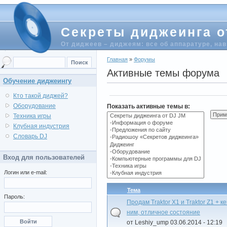
Секреты диджеинга о
От диджеев – диджеям: все об аппаратуре, на
Главная
»
Форумы
Активные темы форума
Обучение диджеингу
Кто такой диджей?
Оборудование
Показать активные темы в:
Техника игры
Клубная индустрия
Словарь DJ
Вход для пользователей
Логин или e-mail:
Тема
Пароль:
Продам Traktor X1 и Traktor Z1 + к
ним, отличное состояние
от Leshiy_ump 03.06.2014 - 12:19