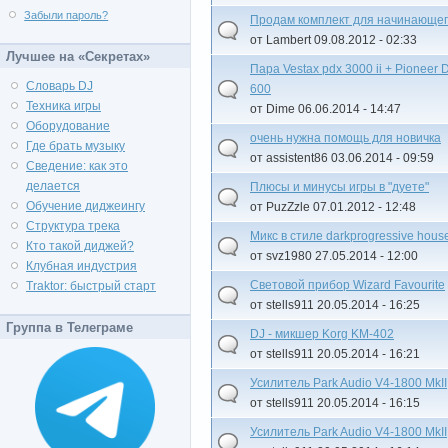
Забыли пароль?
Продам комплект для начинающег
от Lambert 09.08.2012 - 02:33
Лучшее на «Секретах»
Пара Vestax pdx 3000 ii + Pioneer
Словарь DJ
600
Техника игры
от Dime 06.06.2014 - 14:47
Оборудование
очень нужна помощь для новичка
Где брать музыку
от assistent86 03.06.2014 - 09:59
Сведение: как это
делается
Плюсы и минусы игры в "дуете"
Обучение диджеингу
от PuzZzle 07.01.2012 - 12:48
Структура трека
Микс в стиле darkprogressive hous
Кто такой диджей?
от svz1980 27.05.2014 - 12:00
Клубная индустрия
Световой прибор Wizard Favourite
Traktor: быстрый старт
от stells911 20.05.2014 - 16:25
Группа в Телеграме
DJ - микшер Korg KM-402
от stells911 20.05.2014 - 16:21
Усилитель Park Audio V4-1800 MkII
от stells911 20.05.2014 - 16:15
Усилитель Park Audio V4-1800 MkII