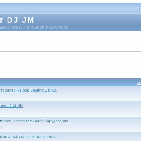
т DJ JM
выках игры и клубной индустрии
О
троллер Reloop Beatmix 2 MK2.
oneer DDJ-RR
укового, осветительного оборудования!
44
ный двухканальный контроллер