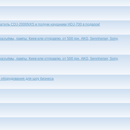
атель CDJ-2000NXS и получи наушники HDJ-700 в подарок!
ъёмы, лампы: Киев или отправлю. от 500 грн. AKG, Sennheiser, Sony,
ъёмы, лампы: Киев или отправлю. от 500 грн. AKG, Sennheiser, Sony,
 оборудования для шоу бизнеса