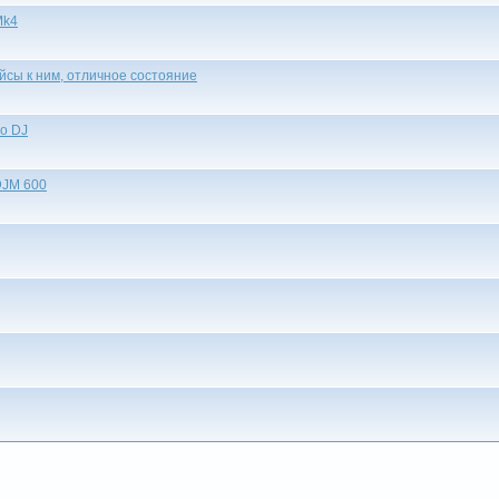
Mk4
кейсы к ним, отличное состояние
о DJ
 DJM 600