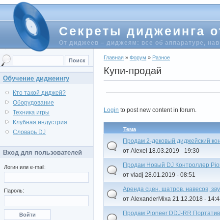
Секреты диджеинга о
От диджеев – диджеям: все об аппаратуре, на
Главная
»
Форум
»
Разное
Купи-продай
Обучение диджеингу
Кто такой диджей?
Оборудование
Login
to post new content in forum.
Техника игры
Клубная индустрия
Тема
Словарь DJ
Продам 2-дековый диджейский кон
от Alexei 18.03.2019 - 19:30
Вход для пользователей
Продам Новый DJ Контроллер Pi
Логин или e-mail:
от vladj 28.01.2019 - 08:51
Аренда сцен, шатров, навесов, зв
Пароль:
от AlexanderMixa 21.12.2018 - 14:
Продам Pioneer DDJ-RR Портатив