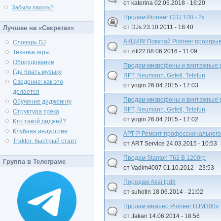
от katerina 02.05.2018 - 16:20
Забыли пароль?
Продам Pioneer CDJ 100 - 2x
от DJs 23.10.2011 - 18:40
Лучшее на «Секретах»
АКЦИЯ! Покупай Pioneer проигрыв
Словарь DJ
от ziti22 08.06.2016 - 11:09
Техника игры
Оборудование
Продам микрофоны и винтажные раз
Где брать музыку
RFT, Neumann, Gefell, Telefun
Сведение: как это
от yogin 26.04.2015 - 17:03
делается
Продам микрофоны и винтажные раз
Обучение диджеингу
RFT, Neumann, Gefell, Telefun
Структура трека
от yogin 26.04.2015 - 17:02
Кто такой диджей?
Клубная индустрия
АРТ-Р Ремонт профессионального
Traktor: быстрый старт
от ART Service 24.03.2015 - 10:53
Продам Stanton T62 B 1200гр
Группа в Телеграме
от Vadim4007 01.10.2012 - 23:53
Породам Akai lpd8
от suhotin 18.06.2014 - 21:02
Продам микшер Pioneer DJM300s
от Jakan 14.06.2014 - 18:56