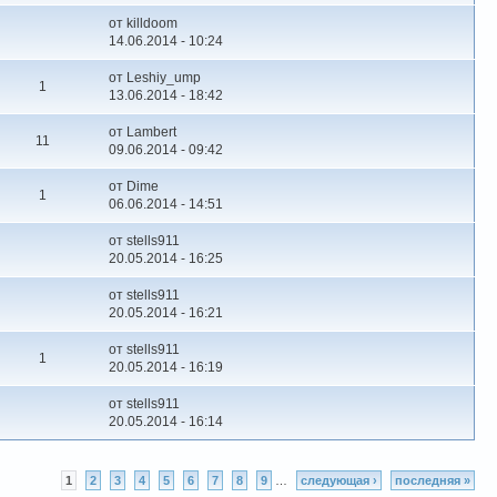
от killdoom
14.06.2014 - 10:24
от Leshiy_ump
1
13.06.2014 - 18:42
от Lambert
11
09.06.2014 - 09:42
от Dime
1
06.06.2014 - 14:51
от stells911
20.05.2014 - 16:25
от stells911
20.05.2014 - 16:21
от stells911
1
20.05.2014 - 16:19
от stells911
20.05.2014 - 16:14
1
2
3
4
5
6
7
8
9
…
следующая ›
последняя »