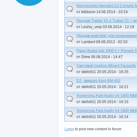
Контроллер Hercules DJ Console 
от killdoom 14.06.2014 - 10:24
Продам Traktor X1 и Traktor Z1 + 
от Leshiy_ump 03.06.2014 - 12:19
Продам комплект для начинающег
от Lambert 09.08.2012 - 02:33
Пара Vestax pdx 3000 ii + Pioneer
от Dime 06.06.2014 - 14:47
Световой прибор Wizard Favourite
от stells911 20.05.2014 - 16:25
DJ - микшер Korg KM-402
от stells911 20.05.2014 - 16:21
Усилитель Park Audio V4-1800 MkII
от stells911 20.05.2014 - 16:15
Усилитель Park Audio V4-1800 MkII
от stells911 20.05.2014 - 16:14
Login
to post new content in forum.