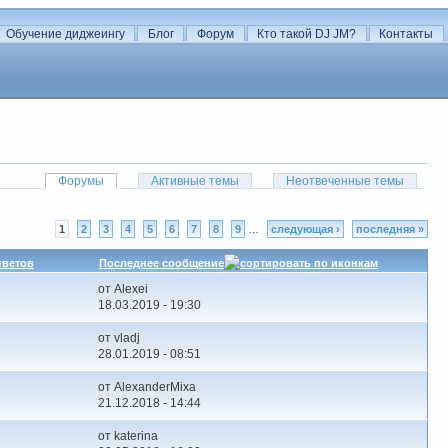
Обучение диджеингу
Блог
Форум
Кто такой DJ JM?
Контакты
Форумы
Активные темы
Неотвеченные темы
1
2
3
4
5
6
7
8
9
…
следующая ›
последняя »
тветов
Последнее сообщение
от Alexei
18.03.2019 - 19:30
от vladj
28.01.2019 - 08:51
от AlexanderMixa
21.12.2018 - 14:44
от katerina