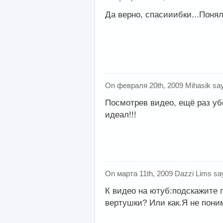
Да верно, спасииибки...Понял
On февраля 20th, 2009 Mihasik sa
Посмотрев видео, ещё раз убе
идеал!!!
On марта 11th, 2009 Dazzi Lims sa
К видео на ютуб:подскажите п
вертушки? Или как.Я не пони