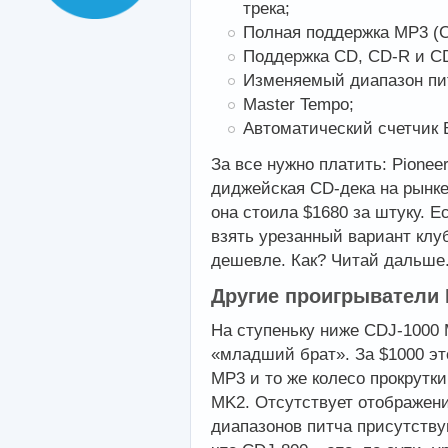
трека;
Полная поддержка MP3 (
Поддержка
CD
,
CD
-
R
и
C
Изменяемый диапазон питч
Master Tempo;
Автоматический счетчик
За все нужно платить: Pionee
диджейская CD-дека на рынке
она стоила $1680 за штуку. Е
взять урезанный вариант клуб
дешевле. Как? Читай дальше
Другие проигрыватели
На ступеньку ниже
CDJ
-1000
«младший брат». За $1000 эт
MP3 и то же колесо прокрутк
MK2. Отсутствует отображени
диапазонов питча присутству