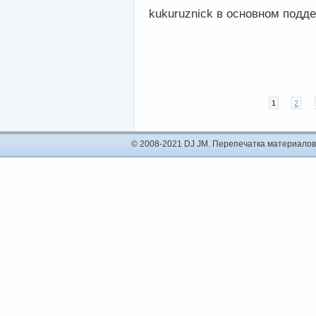
kukuruznick в основном подд
1
2
© 2008-2021 DJ JM. Перепечатка материалов