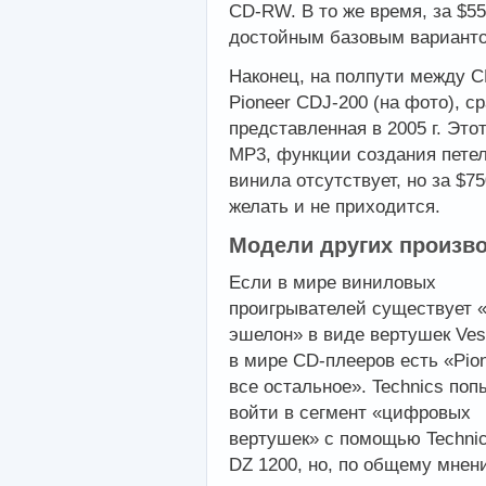
CD-RW. В то же время, за $55
достойным базовым вариант
Наконец, на полпути между 
Pioneer CDJ-200 (на фото), с
представленная в 2005 г. Это
MP3, функции создания петел
винила отсутствует, но за $7
желать и не приходится.
Модели других произв
Если в мире виниловых
проигрывателей существует 
эшелон» в виде вертушек Vest
в мире CD-плееров есть «
Pio
все остальное».
Technics
поп
войти в сегмент «цифровых
вертушек» с помощью Technic
DZ 1200, но, по общему мнен