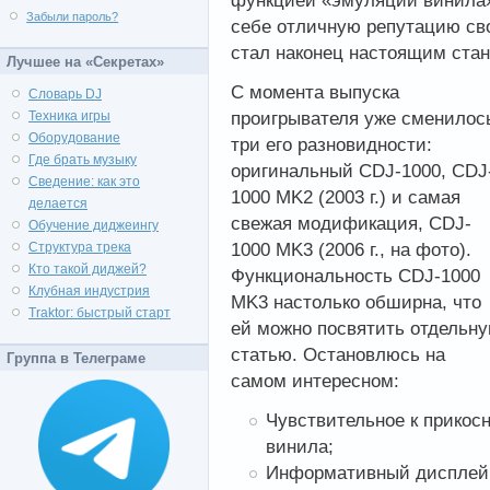
функцией «эмуляции винила»
Забыли пароль?
себе отличную репутацию св
стал наконец настоящим ста
Лучшее на «Секретах»
С момента выпуска
Словарь DJ
проигрывателя уже сменилос
Техника игры
Оборудование
три его разновидности:
Где брать музыку
оригинальный CDJ-1000, CDJ
Сведение: как это
1000 MK2 (2003 г.) и самая
делается
свежая модификация, CDJ-
Обучение диджеингу
1000 MK3 (2006 г., на фото).
Структура трека
Кто такой диджей?
Функциональность CDJ-1000
Клубная индустрия
MK3 настолько обширна, что
Traktor: быстрый старт
ей можно посвятить отдельн
статью. Остановлюсь на
Группа в Телеграме
самом интересном:
Чувствительное к прикос
винила;
Информативный дисплей 