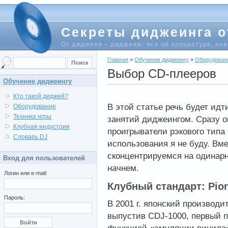
Секреты диджеинга о
От диджеев – диджеям: все об аппаратуре, на
Главная
»
Обучение диджеингу
»
Оборудован
Выбор CD-плееров
Обучение диджеингу
Кто такой диджей?
В этой статье речь будет ид
Оборудование
Техника игры
занятий диджеингом. Сразу о
Клубная индустрия
проигрыватели рэкового типа
Словарь DJ
использования я не буду. Вм
сконцентрируемся на одинарн
Вход для пользователей
начнем.
Логин или e-mail:
Клубный стандарт:
Pio
Пароль:
В 2001 г. японский производи
выпустив
CDJ
-1000, первый