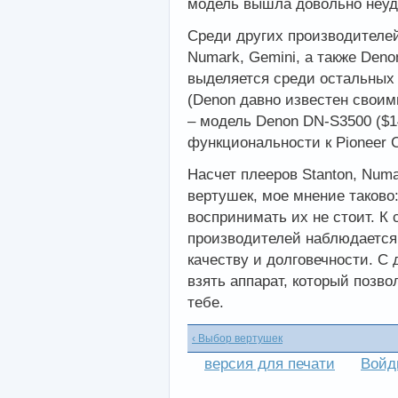
модель вышла довольно неуд
Среди других производителе
Numark
,
Gemini
, а также
Deno
выделяется среди остальных
(Denon давно известен своим
– модель Denon DN-S3500 ($
функциональности к Pioneer 
Насчет плееров
Stanton
,
Numa
вертушек, мое мнение таково:
воспринимать их не стоит. К
производителей наблюдается
качеству и долговечности. С 
взять аппарат, который позво
тебе.
‹ Выбор вертушек
версия для печати
Войд