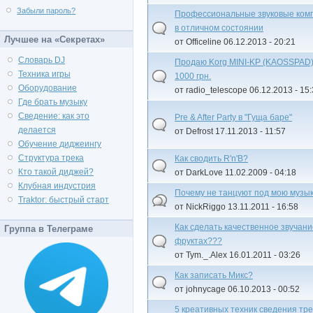
Забыли пароль?
Профессиональные звуковые комп
в отличном состоянии
Лучшее на «Секретах»
от Officeline 06.12.2013 - 20:21
Словарь DJ
Продаю Korg MINI-KP (KAOSSPAD),
Техника игры
1000 грн.
Оборудование
от radio_telescope 06.12.2013 - 15
Где брать музыку
Сведение: как это
Pre & After Party в "Гуща баре"
делается
от Defrost 17.11.2013 - 11:57
Обучение диджеингу
Структура трека
Как сводить R'n'B?
Кто такой диджей?
от DarkLove 11.02.2009 - 04:18
Клубная индустрия
Почему не танцуют под мою музы
Traktor: быстрый старт
от NickRiggo 13.11.2011 - 16:58
Как сделать качественное звучани
Группа в Телеграме
фруктах???
от Tym._.Alex 16.01.2011 - 03:26
Как записать Микс?
от johnycage 06.10.2013 - 00:52
5 креативных техник сведения тре