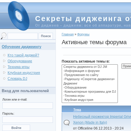
Секреты диджеинга о
От диджеев – диджеям: все об аппаратуре, на
Главная
»
Форумы
Активные темы форума
Обучение диджеингу
Кто такой диджей?
Оборудование
Показать активные темы в:
Техника игры
Клубная индустрия
Словарь DJ
Вход для пользователей
Логин или e-mail:
Тема
Пароль:
Небесный прожектор Imperial Gri
Xenon (Made in Italy)
от Officeline 06.12.2013 - 20:24