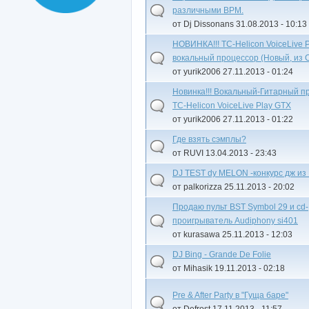
различными ВРМ.
от Dj Dissonans 31.08.2013 - 10:13
НОВИНКА!!! TC-Helicon VoiceLive P
вокальный процессор (Новый, из
от yurik2006 27.11.2013 - 01:24
Новинка!!! Вокальный-Гитарный п
TC-Helicon VoiceLive Play GTX
от yurik2006 27.11.2013 - 01:22
Где взять сэмплы?
от RUVI 13.04.2013 - 23:43
DJ TEST dy MELON -конкурс дж из
от palkorizza 25.11.2013 - 20:02
Продаю пульт BST Symbol 29 и cd-
проигрыватель Audiphony si401
от kurasawa 25.11.2013 - 12:03
DJ Bing - Grande De Folie
от Mihasik 19.11.2013 - 02:18
Pre & After Party в "Гуща баре"
от Defrost 17.11.2013 - 11:57