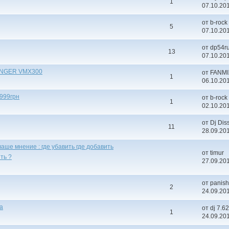
1
07.10.201
от b-rock
5
07.10.201
от dp54r
13
07.10.201
INGER VMX300
от FANM
1
06.10.201
999грн
от b-rock
1
02.10.201
от Dj Di
11
28.09.201
аше мнение : где убавить где добавить
от timur
ть ?
27.09.201
от panish
2
24.09.201
а
от dj 7.62
1
24.09.201