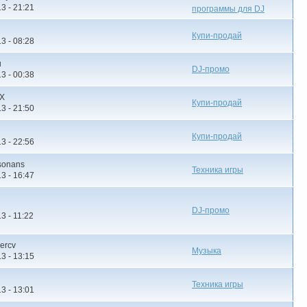
3 - 21:21
программы для DJ
Купи-продай
3 - 08:28
u
DJ-промо
3 - 00:38
IX
Купи-продай
3 - 21:50
Купи-продай
3 - 22:56
ssonans
Техника игры
3 - 16:47
DJ-промо
3 - 11:22
ercv
Музыка
3 - 13:15
Техника игры
3 - 13:01