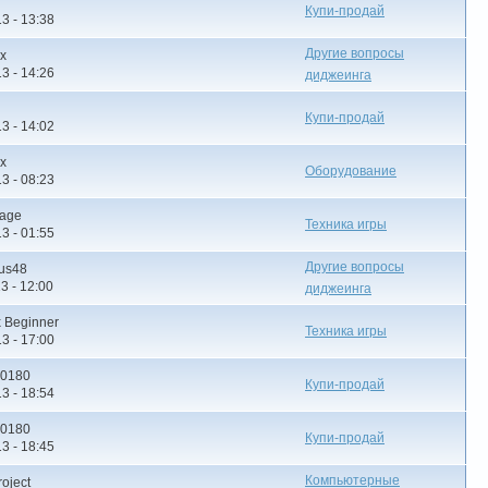
Купи-продай
3 - 13:38
Другие вопросы
x
3 - 14:26
диджеинга
Купи-продай
3 - 14:02
x
Оборудование
3 - 08:23
cage
Техника игры
3 - 01:55
Другие вопросы
ius48
3 - 12:00
диджеинга
x Beginner
Техника игры
3 - 17:00
00180
Купи-продай
3 - 18:54
00180
Купи-продай
3 - 18:45
Компьютерные
roject