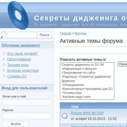
Секреты диджеинга о
От диджеев – диджеям: все об аппаратуре, на
Главная
»
Форумы
Активные темы форума
Обучение диджеингу
Кто такой диджей?
Оборудование
Показать активные темы в:
Техника игры
Клубная индустрия
Словарь DJ
Вход для пользователей
Логин или e-mail:
Тема
Пароль:
Reloop RMX-40 DSP
от acidgirl 19.10.2013 - 21:02
Продам б\у световой прибор DLL 