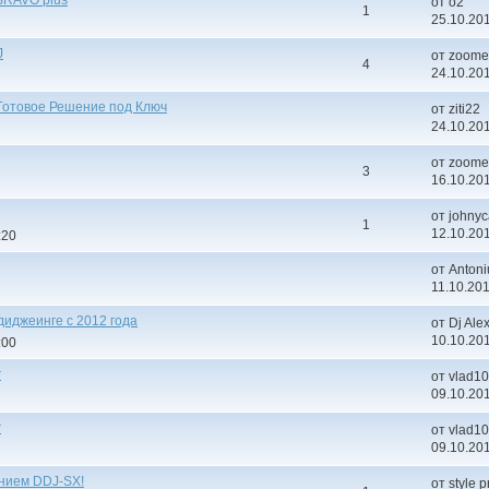
от о2
1
25.10.201
J
от zoome
4
24.10.201
, Готовое Решение под Ключ
от ziti22
24.10.201
от zoome
3
16.10.201
от johny
1
12.10.201
:20
от Anton
11.10.201
диджеинге с 2012 года
от Dj Ale
10.10.201
:00
r
от vlad1
09.10.201
r
от vlad1
09.10.201
ением DDJ-SX!
от style p