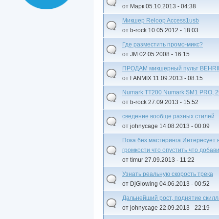
от Марк 05.10.2013 - 04:38
Микшер Reloop Access1usb
от b-rock 10.05.2012 - 18:03
Где разместить промо-микс?
от JM 02.05.2008 - 16:15
ПРОДАМ микшерный пульт BEHR
от FANMIX 11.09.2013 - 08:15
Numark TT200 Numark SM1 PRO, 2
от b-rock 27.09.2013 - 15:52
сведение вообще разных стилей
от johnycage 14.08.2013 - 00:09
Пока без мастеринга Интересует в
громкости что опустить что добави
от timur 27.09.2013 - 11:22
Узнать реальную скорость трека
от DjGlowing 04.06.2013 - 00:52
Дальнейший рост, поднятие скилл
от johnycage 22.09.2013 - 22:19