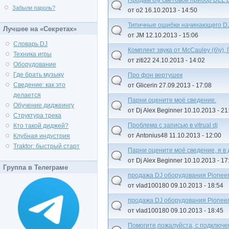
Забыли пароль?
от о2 16.10.2013 - 14:50
Типичные ошибки начинающего D
Лучшее на «Секретах»
от JM 12.10.2013 - 15:06
Словарь DJ
Комплект звука от McCauley (б\у)
Техника игры
от ziti22 24.10.2013 - 14:02
Оборудование
Где брать музыку
Про фон вертушек
Сведение: как это
от Glicerin 27.09.2013 - 17:08
делается
Парни оцените моё сведение.
Обучение диджеингу
от Dj Alex Beginner 10.10.2013 - 21
Структура трека
Проблема с записью в vitrual dj
Кто такой диджей?
от Antonius48 11.10.2013 - 12:00
Клубная индустрия
Traktor: быстрый старт
Парни оцените моё сведение, я в 
от Dj Alex Beginner 10.10.2013 - 17
Группа в Телеграме
продажа DJ оборудования Pionee
от vlad100180 09.10.2013 - 18:54
продажа DJ оборудования Pionee
от vlad100180 09.10.2013 - 18:45
Помогите,пожалуйста, с подключ