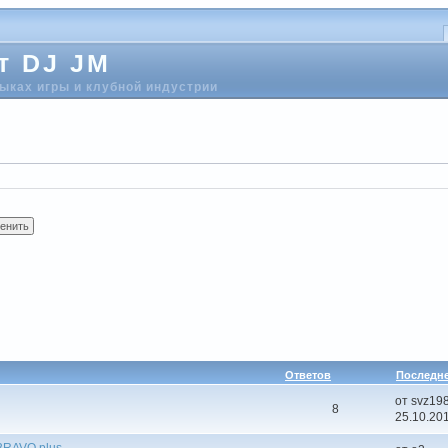
т DJ JM
выках игры и клубной индустрии
Ответов
Последн
от svz19
8
25.10.201
BRAVO plus