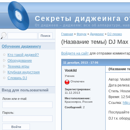
Секреты диджеинга о
От диджеев – диджеям: все об аппаратуре, на
Главная
»
Форум
»
Диджеинг
»
DJ-промо
(Название темы) DJ Max 
Обучение диджеингу
Войдите на сайт
для отправки коммента
Кто такой диджей?
Оборудование
11 декабря, 2013 - 17:06
Техника игры
(Название т
Vookild
Клубная индустрия
Ученик
Словарь DJ
Автор: Vooki
Отключен
Дата релиза:
Зарегистрирован:
Вход для пользователей
Стиль: Hous
11.12.2013
Время: 12:54
Местоположение:
Логин или e-mail:
Красноярск, Россия
Ссылка:
http
Сообщений:
2
Послушайте 
Пароль:
DJ т.к. обор