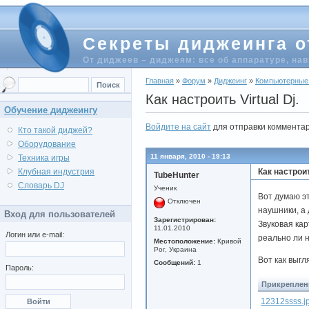
Секреты диджеинга о
От диджеев – диджеям: все об аппаратуре, на
Главная
»
Форум
»
Диджеинг
»
Компьютерные
Как настроить Virtual Dj.
Обучение диджеингу
Войдите на сайт
для отправки коммента
Кто такой диджей?
Оборудование
11 января, 2010 - 19:13
Техника игры
Как настроить
Клубная индустрия
TubeHunter
Словарь DJ
Ученик
Вот думаю эт
Отключен
наушники, а 
Вход для пользователей
Зарегистрирован:
Звуковая кар
11.01.2010
Логин или e-mail:
реально ли н
Местоположение:
Кривой
Рог, Украина
Вот как выгл
Сообщений:
1
Пароль:
Прикреплен
12312ssss.j