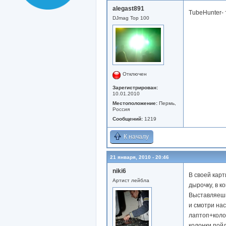
alegast891
TubeHunter- 
DJmag Top 100
Отключен
Зарегистрирован:
10.01.2010
Местоположение:
Пермь,
Россия
Сообщений:
1219
К началу
21 января, 2010 - 20:46
niki6
В своей кар
Артист лейбла
дырочку, в к
Выставляешь 
и смотри нас
лаптоп+колон
колонки пой