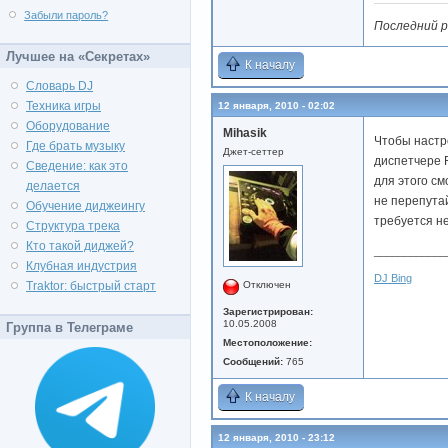
Забыли пароль?
Последний р
Лучшее на «Секретах»
К началу
Словарь DJ
Техника игры
12 января, 2010 - 02:02
Оборудование
Mihasik
Чтобы настр
Где брать музыку
Джет-сеттер
диспетчере 
Сведение: как это
для этого с
делается
не перепутай
Обучение диджеингу
требуется н
Структура трека
Кто такой диджей?
____________
Клубная индустрия
DJ Bing
Отключен
Traktor: быстрый старт
Зарегистрирован:
10.05.2008
Группа в Телеграме
Местоположение:
Сообщений:
765
К началу
12 января, 2010 - 23:12