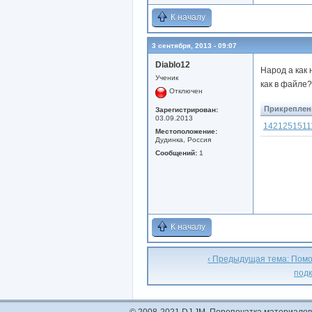
К началу
3 сентября, 2013 - 09:07
Diablo12
Народ а как 
Ученик
как в файле?
Отключен
Прикреплен
Зарегистрирован:
03.09.2013
14212515111
Местоположение:
Дудинка, Россия
Сообщений:
1
К началу
‹ Предыдущая тема: Помо
под
© 2008-2021 DJ JM. Перепечатка материалов