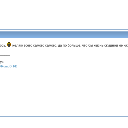
юсь,
желаю всего самого самого, да по больше, что бы жизнь скушной не каз
______
sya
:
PRomoDj
FB