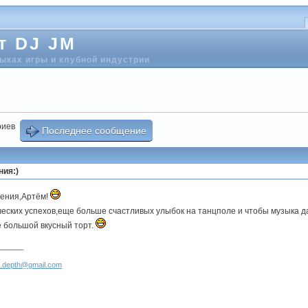
т DJ JM
выках игры и клубной индустрии
риев
Последнее сообщение
ния:)
ения,Артём!
еских успехов,еще больше счастливых улыбок на танцполе и чтобы музыка 
е большой вкусный торт.
______
.depth@gmail.com