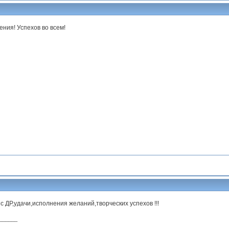
ния! Успехов во всем!
 ДР,удачи,исполнения желаний,творческих успехов !!!
______