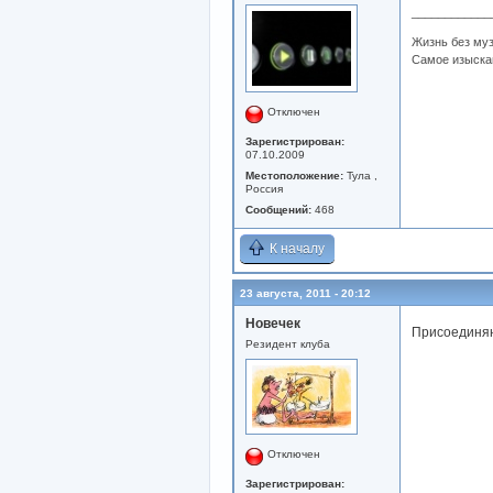
____________
Жизнь без му
Самое изыскан
Отключен
Зарегистрирован:
07.10.2009
Местоположение:
Тула ,
Россия
Сообщений:
468
К началу
23 августа, 2011 - 20:12
Новечек
Присоединяю
Резидент клуба
Отключен
Зарегистрирован: