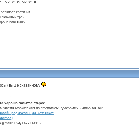
... MY BODY, MY SOUL
х появятся картинки
й любимый трек
ороне пластинки...
сь к выше сказанному
______
это хорошо забытое старое...
0 (время Московское) по вторникам, программу "Гармония" на:
нлайн радиостанции Эстетика"
promodj
AO@mail.ru
ICQ:
577413445