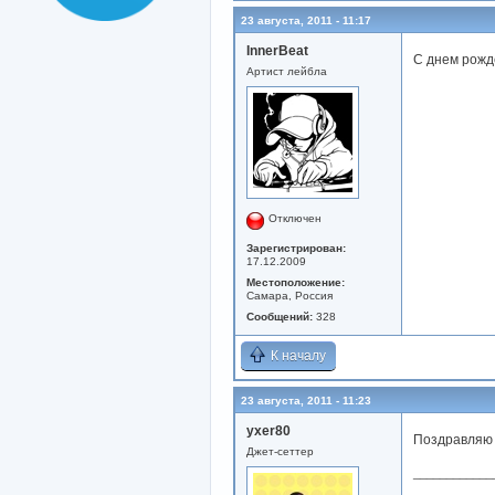
23 августа, 2011 - 11:17
InnerBeat
С днем рожде
Артист лейбла
Отключен
Зарегистрирован:
17.12.2009
Местоположение:
Самара, Россия
Сообщений:
328
К началу
23 августа, 2011 - 11:23
yxer80
Поздравляю с
Джет-сеттер
____________