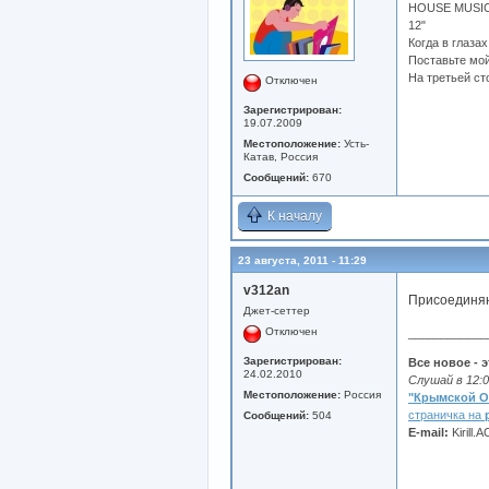
HOUSE MUSIC
12"
Когда в глаза
Поставьте мо
На третьей ст
Отключен
Зарегистрирован:
19.07.2009
Местоположение:
Усть-
Катав, Россия
Сообщений:
670
К началу
23 августа, 2011 - 11:29
v312an
Присоединяю
Джет-сеттер
Отключен
____________
Зарегистрирован:
Все новое - 
24.02.2010
Слушай в 12:0
Местоположение:
Россия
"Крымской О
страничка на
Сообщений:
504
E-mail:
Kirill.