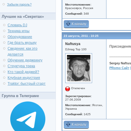
Забыли пароль?
Местоположение:
Красноярск, Россия
Сообщений:
348
Лучшее на «Секретах»
К началу
Словарь DJ
Техника игры
23 августа, 2011 - 10:25
Оборудование
Где брать музыку
Naftusya
Присоеденя
Сведение: как это
DJmag Top 100
делается
____________
Обучение диджеингу
Sergey Naftu
Структура трека
PRomo Сайт
Кто такой диджей?
Клубная индустрия
Traktor: быстрый старт
Отключен
Группа в Телеграме
Зарегистрирован:
27.06.2009
Местоположение:
Яготин,
Украина
Сообщений:
1425
К началу