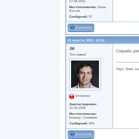
17.04.2011
Местоположение:
Грязи,
Россия
Сообщений:
57
К началу
23 августа, 2011 - 22:14
JM
Спасибо, реб
Тот самый
____________
Хаус, блин, ха
Отключен
Зарегистрирован:
21.02.2008
Местоположение:
Кошице, Словакия
Сообщений:
935
К началу