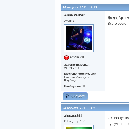
24 августа, 2011 - 10:15
Anna Verner
Да да, Артем
Ученик
Всего всего т
Отключен
Зарегистрирован:
29.03.2011
Местоположение:
Jolly
Harbour, Антигуа и
Барбуда
Сообщений:
11
К началу
24 августа, 2011 - 10:21
alegast891
Ох пропустил
DJmag Top 100
ну лучше поз