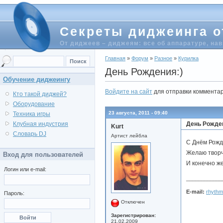
Секреты диджеинга о
От диджеев – диджеям: все об аппаратуре, на
Главная
»
Форум
»
Разное
»
Курилка
День Рождения:)
Обучение диджеингу
Войдите на сайт
для отправки коммента
Кто такой диджей?
Оборудование
23 августа, 2011 - 09:40
Техника игры
День Рожде
Клубная индустрия
Kurt
Словарь DJ
Артист лейбла
С Днём Рожд
Желаю творч
Вход для пользователей
И конечно ж
Логин или e-mail:
____________
E-mail:
rhythm
Пароль:
Отключен
Зарегистрирован:
21.02.2009