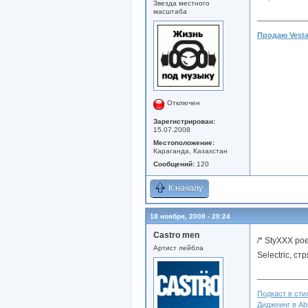
Звезда местного
масштаба
____________
Продаю Vesta
Отключен
Зарегистрирован:
15.07.2008
Местоположение:
Караганда, Казахстан
Сообщений:
120
К началу
18 ноября, 2008 - 20:24
Castro men
/* StyXXX р
Артист лейбла
Selectric, ст
____________
Подкаст в стил
Диджеинг в Abl