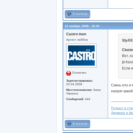
К началу
12 ноября, 2008 - 16:33
Castro men
Артист лейбла
StyXX
Clust
Вот, н
[в Каз
Если и
Отключен
Зарегистрирован:
20.04.2008
Скинь плз и 
Местоположение:
Киев,
напряг какой
Украина
Сообщений:
444
____________
Подкаст в стил
Диджеинг в Abl
К началу