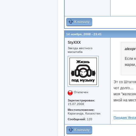
К началу
14 ноября, 2008 - 23:41
StyXXX
Звезда местного
alexpr
масштаба
Если 
марки,
Эт со Штато
чот долго....
Отключен
моя "железяк
мной на мест
Зарегистрирован:
15.07.2008
____________
Местоположение:
Караганда, Казахстан
Продаю Vesta
Сообщений:
120
К началу