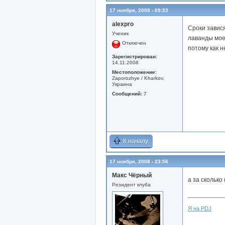
17 ноября, 2008 - 09:33
alexpro
Сроки завис
Ученик
лаванды моем
Отключен
потому как н
Зарегистрирован:
14.11.2008
Местоположение:
Zaporozhye / Kharkov,
Украина
Сообщений:
7
К началу
17 ноября, 2008 - 23:56
Макс Чёрный
а за сколько
Резидент клуба
____________
Я на PDJ