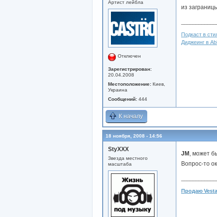
Артист лейбла
из заграниц
____________
Подкаст в стил
Диджеинг в Abl
Отключен
Зарегистрирован:
20.04.2008
Местоположение:
Киев,
Украина
Сообщений:
444
К началу
18 ноября, 2008 - 14:56
StyXXX
JM
, может б
Звезда местного
Вопрос-то ок
масштаба
____________
Продаю Vesta