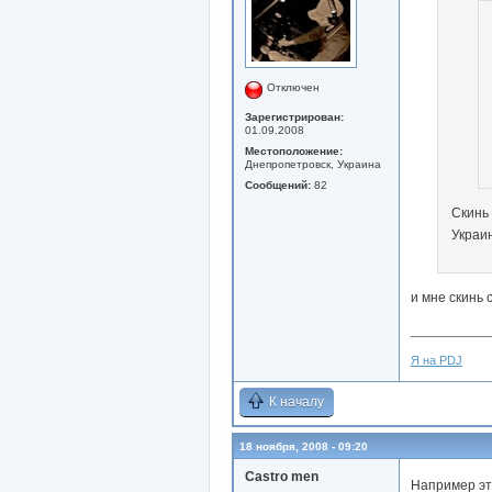
Отключен
Зарегистрирован:
01.09.2008
Местоположение:
Днепропетровск, Украина
Сообщений:
82
Скинь 
Украин
и мне скинь 
____________
Я на PDJ
К началу
18 ноября, 2008 - 09:20
Castro men
Например э