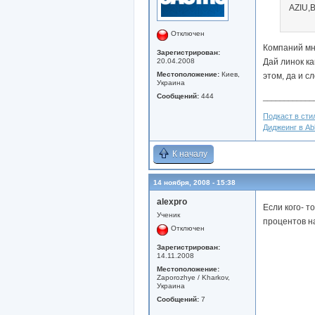
AZIU,
Отключен
Компаний мно
Зарегистрирован:
20.04.2008
Дай линок ка
Местоположение:
Киев,
этом, да и с
Украина
Сообщений:
444
____________
Подкаст в стил
Диджеинг в Abl
К началу
14 ноября, 2008 - 15:38
alexpro
Если кого- 
Ученик
процентов на
Отключен
Зарегистрирован:
14.11.2008
Местоположение:
Zaporozhye / Kharkov,
Украина
Сообщений:
7