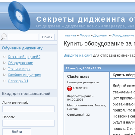
Секреты диджеинга о
От диджеев – диджеям: все об аппаратуре, на
Главная
»
Форум
»
Диджеинг
»
Оборудование
Купить оборудование за 
Обучение диджеингу
Войдите на сайт
для отправки коммента
Кто такой диджей?
Оборудование
12 ноября, 2008 - 13:39
Техника игры
Купить обор
Клубная индустрия
Clustermass
Словарь DJ
Помощник резидента
Добрый всем
Отключен
Уважаемые ф
Вход для пользователей
Зарегистрирован:
Вот приключи
04.09.2008
Логин или e-mail:
обзваниваю м
Местоположение:
Москва,
Россия
прикол, что 
Сообщений:
32
Позвонив сег
Пароль:
будут в нали
недель. Стол
доставкой в