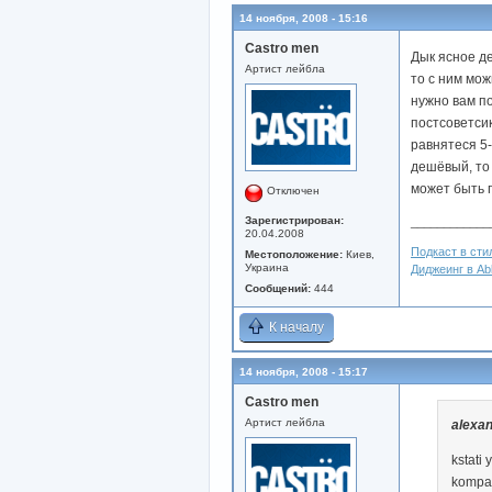
14 ноября, 2008 - 15:16
Castro men
Дык ясное де
Артист лейбла
то с ним мо
нужно вам по
постсоветси
равнятеся 5-
дешёвый, то
может быть 
Отключен
Зарегистрирован:
____________
20.04.2008
Подкаст в стил
Местоположение:
Киев,
Украина
Диджеинг в Abl
Сообщений:
444
К началу
14 ноября, 2008 - 15:17
Castro men
Артист лейбла
alexa
kstati
kompan