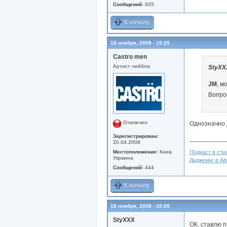
Сообщений:
935
К началу
18 ноября, 2008 - 15:26
Castro men
Артист лейбла
StyXX
JM
, м
Вопрос
Отключен
Однозначно 
Зарегистрирован:
____________
20.04.2008
Местоположение:
Киев,
Подкаст в стил
Украина
Диджеинг в Abl
Сообщений:
444
К началу
18 ноября, 2008 - 20:09
StyXXX
ОК, ставлю п