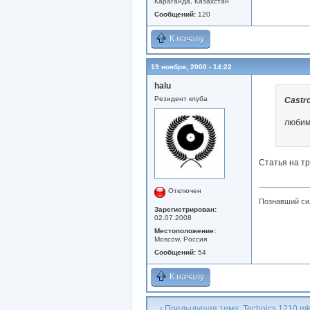
Караганда, Казахстан
Сообщений:
120
К началу
19 ноября, 2008 - 14:22
halu
Резидент клуба
Castr
любимо
Статья на т
____________
Отключен
Познавший сил
Зарегистрирован:
02.07.2008
Местоположение:
Moscow, Россия
Сообщений:
54
К началу
‹ Предыдущая тема: Technics 1210 mk