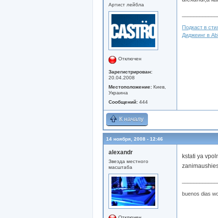
Артист лейбла
____________
Подкаст в стил
Диджеинг в Abl
Отключен
Зарегистрирован:
20.04.2008
Местоположение:
Киев,
Украина
Сообщений:
444
К началу
14 ноября, 2008 - 12:46
alexandr
kstati ya vpo
Звезда местного
zanimaushie
масштаба
____________
buenos dias wo
Отключен