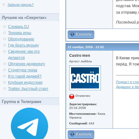
Забыли пароль?
подстав. Мож
за отправку,
Лучшее на «Секретах»
Последний р
Словарь DJ
Техника игры
К началу
Оборудование
Где брать музыку
12 ноября, 2008 - 13:42
Сведение: как это
Castro men
делается
В Киеве при
Артист лейбла
Обучение диджеингу
перёд. Я тож
Структура трека
____________
Кто такой диджей?
Подкаст в стил
Клубная индустрия
Диджеинг в Abl
Traktor: быстрый старт
Отключен
Группа в Телеграме
Зарегистрирован:
20.04.2008
Местоположение:
Киев,
Украина
Сообщений:
444
К началу